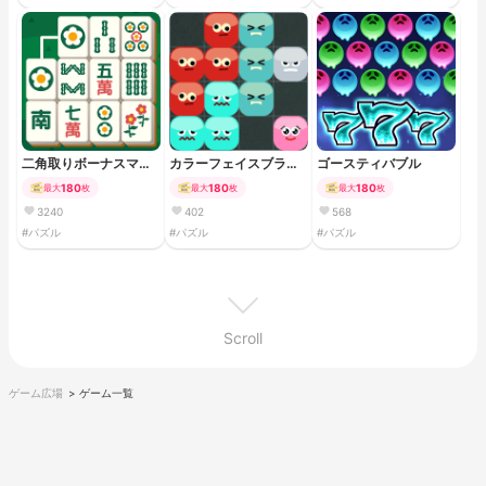
二角取りボーナスマッ
カラーフェイスブラス
ゴースティバブル
チ
ト
180
180
180
最大
枚
最大
枚
最大
枚
3240
402
568
#パズル
#パズル
#パズル
Scroll
ゲーム広場
ゲーム一覧