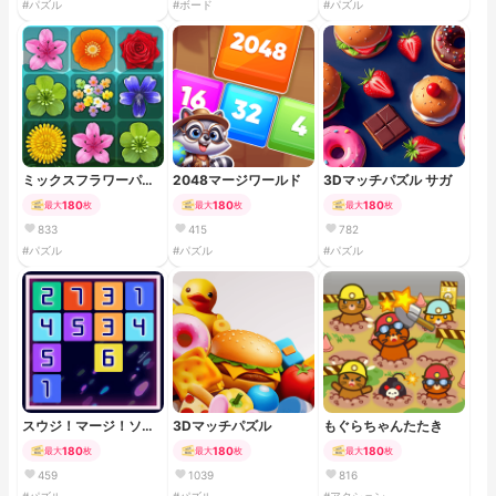
#パズル
#ボード
#パズル
ミックスフラワーパズ
2048マージワールド
3Dマッチパズル サガ
ル
180
180
180
最大
枚
最大
枚
最大
枚
833
415
782
#パズル
#パズル
#パズル
スウジ！マージ！ソー
3Dマッチパズル
もぐらちゃんたたき
星人
180
180
180
最大
枚
最大
枚
最大
枚
459
1039
816