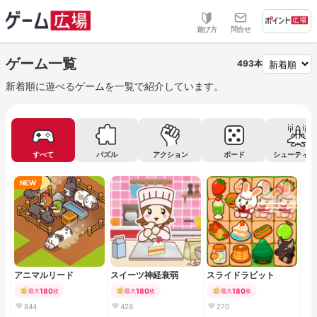
遊び方
問合せ
ゲーム一覧
493本
新着順に遊べるゲームを一覧で紹介しています。
すべて
パズル
アクション
ボード
シューティン
NEW
アニマルリード
スイーツ神経衰弱
スライドラビット
180
180
180
最大
枚
最大
枚
最大
枚
844
428
270