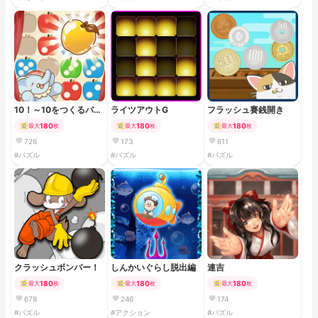
10！～10をつくるパズ
ライツアウトG
フラッシュ賽銭開き
ル
180
180
180
最大
枚
最大
枚
最大
枚
726
173
611
#パズル
#パズル
#パズル
クラッシュボンバー！
しんかいぐらし脱出編
連吉
180
180
180
最大
枚
最大
枚
最大
枚
679
246
174
#パズル
#アクション
#パズル