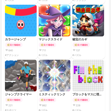
#パズル
#パズル
#アクション
カラージャンプ
マジックスライド
秘宝のカギ
180
180
180
最大
枚
最大
枚
最大
枚
640
711
137
#アクション
#パズル
#パズル
ジャンプクライマー
ミスティックリンク
ブロックをマスに埋め
ていこう！
180
180
180
最大
枚
最大
枚
最大
枚
221
862
228
#スポーツ
#パズル
#パズル